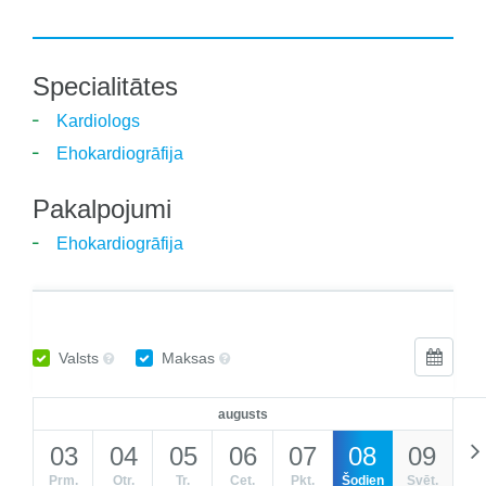
Specialitātes
Kardiologs
Ehokardiogrāfija
Pakalpojumi
Ehokardiogrāfija
Valsts
Maksas
augusts
03
04
05
06
07
08
09
Prm.
Otr.
Tr.
Cet.
Pkt.
Šodien
Svēt.