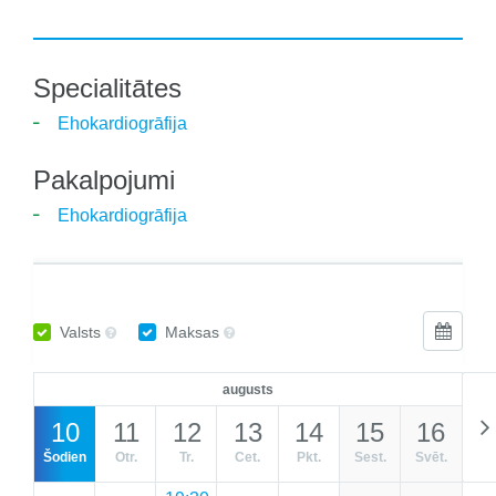
Specialitātes
Ehokardiogrāfija
Pakalpojumi
Ehokardiogrāfija
Valsts
Maksas
augusts
10
11
12
13
14
15
16
Šodien
Otr.
Tr.
Cet.
Pkt.
Sest.
Svēt.