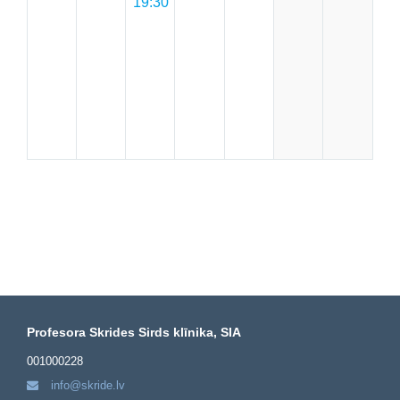
19:30
Profesora Skrides Sirds klīnika, SIA
001000228
info@skride.lv