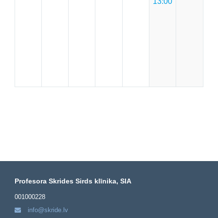
13:00
Profesora Skrides Sirds klīnika, SIA
001000228
info@skride.lv