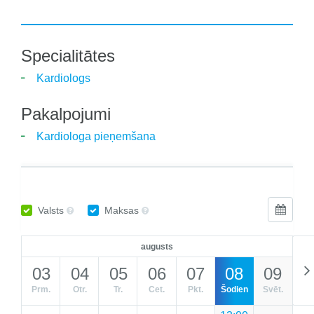
Specialitātes
Kardiologs
Pakalpojumi
Kardiologa pieņemšana
Valsts
Maksas
augusts
03
04
05
06
07
08
09
Prm.
Otr.
Tr.
Cet.
Pkt.
Šodien
Svēt.