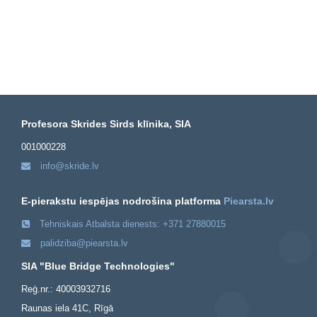
Profesora Skrides Sirds klīnika, SIA
001000228
info@skride.lv
E-pierakstu iespējas nodrošina platforma
Piearsta.lv
Tehniskais Atbalsta dienests: +371 27880015
palidziba@piearsta.lv
SIA "Blue Bridge Technologies"
Reģ.nr.: 40003932716
Raunas iela 41C, Rīgā