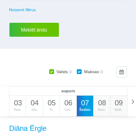
Noņemt filtrus
Valsts
Maksas
augusts
03
04
05
06
07
08
09
Prm.
Otr.
Tr.
Cet.
Šodien
Sest.
Svēt.
Diāna Ērgle